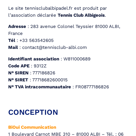
Le site tennisclubalbipadel.fr est produit par
l’association déclarée
Tennis Club Albigeois
.
Adresse
: 283 avenue Colonel Teyssier 81000 ALBI,
France
Tél
: +33 563542605
Mail
: contact@tennisclub-albi.com
Identifiant association
: W811000689
Code APE
: 9312Z
N° SIREN
: 777186826
N° SIRET
: 77718682600015
N° TVA intracommunautaire
: FR08777186826
CONCEPTION
BiOui Communication
1 Boulevard Carnot MBE 310 – 81000 ALBI – Tél. : 06